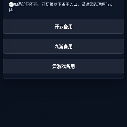
战罢，多支球队排名迎来变动，广东男篮力冲前二，
辽宁豪取六连胜。
版权声明：
本站文章如无特别标注，均为本站原创文
章，于2026-06-04，由
xiaomi
发表，共 655个字。
转载请注明出处：
xiaomi，如有疑问，请联系我们
本文地址：
https://ch-jbo-gaming.com/2026/06/458/
标签：
广厦男篮刷新队史纪录备战社区盾浙江队豪取连胜备战荷甲
连对手都承认：哈登与70激战瑞士队分钟
分享：
上一篇:
下一篇:
JBO竞博亚洲-窗口期
JBO竞博亚洲-关于风