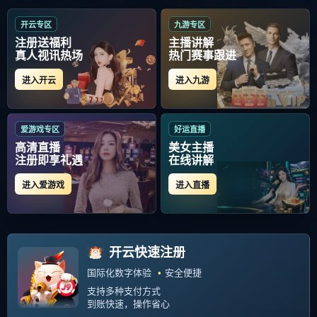
首页
综合新闻
文章正文
JBO竞博体育电竞平台-包含广厦男篮刷新
队史纪录备战社区盾浙江队豪取连胜备战
荷甲，连对手都承认：哈登与70激战瑞士
xiaomi
2026-06-04 08:29:32
队分钟的词条
1、天津男篮坐镇主场迎战联赛“领头羊”广厦男
篮，经过四节激战，天津队最终111135负于广厦队，
没能取得连胜 数据方面，杰特砍；辽宁男篮坐镇主场
迎战广州男篮双方激战四节，最终辽宁队以97比86力
克对手，豪取六连胜此役，替补出战的赵继伟末节命
中关键。
2、在广州男篮对阵浙江广厦男篮的激战中，广州