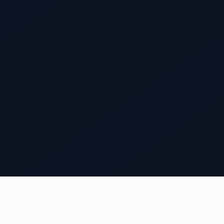
关注我们
联系我
友情链接：