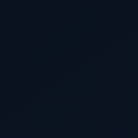
发布评论
评论列表
爱游戏,爱游戏AYX,AYXSPORTS,AYX
2026-02-23 23:52:50
v7.6.2 版本 · 2026年2月2
观看体验。「猜你喜欢」算法升级，推