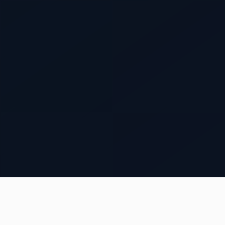
们
关于我们
JBO竞博是亚洲
的体育竞猜和电竞
核心，涵盖足球
需求。JBO竞博
戏环境。通过专业
作体验，确保账户
竞娱乐之旅。
Copyright © 2026