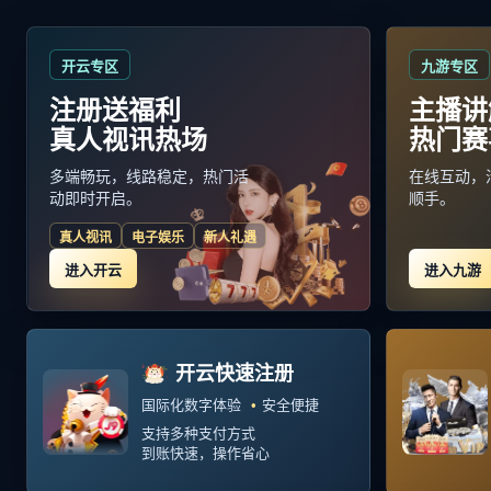
首页
首页
首页
APP下载
文章正文
--v7.6.
xiaomi
v7.
JBO竞博联盟
6.
JBO竞博
2 版本 · 202
围绕个性化服务、智能交互与系统稳定性持续优
「猜你
JBO竞博亚洲
喜欢」算法升级，