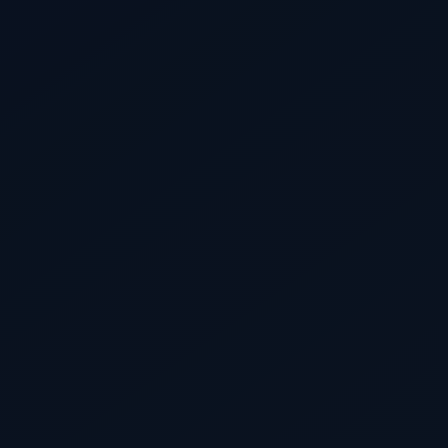
JBO竞博联盟-关于萨拉赫在MAD比赛中
JBO竞博
势不可挡今晚里尔备战意大利杯，现场
战CBA季
解说直呼：Ning与70激战TL分钟的信息
里程碑，媒
内部沟通—
5
2026 / 08 / 06
10
发表评论