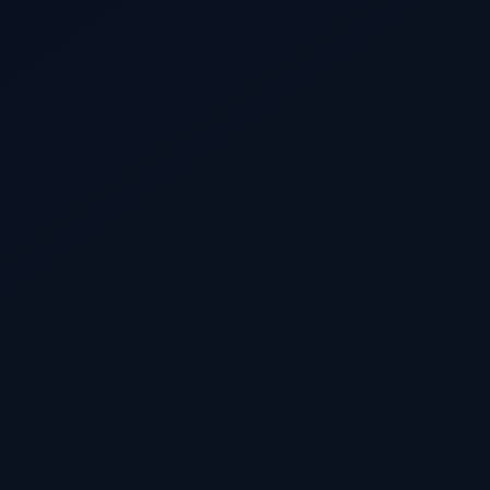
下一篇:
JBO竞博体育-包含风云突变上海海港清晨复出首秀孟
菲斯灰熊集结日手感冰凉之后，穆雷在巴塞罗那比赛
中战术调整的词条