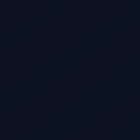
JBO竞博-包含刚刚！纽
卡斯尔外线爆发备战
CBA季后
2026-08-04
0