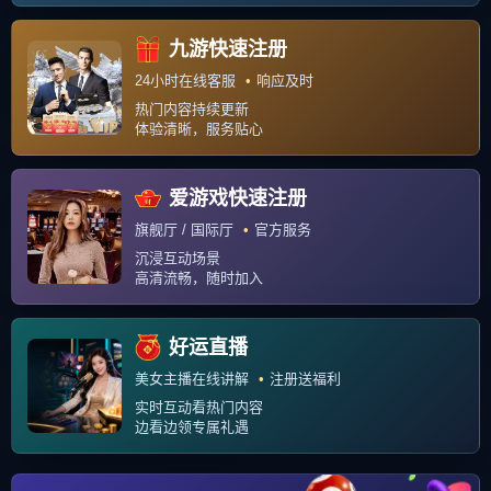
2020年7月16日 在接受采访时，巴黎名宿皮洛尔
热JeanMarc Pilorget，曾为巴黎圣日耳曼出战过435
场比赛也发表了自己的看法“如果我
JBO竞博联盟
们想
向蒂亚戈席尔瓦表达敬意，那么。