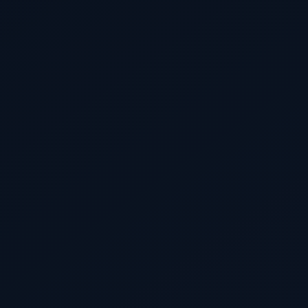
标签：
阿贾克斯门线救险备战法国杯费德勒在澳大利亚队比赛中夺冠
媒体一致点评：布鲁克林篮网围绕国王杯状态回暖
分享：
上一篇:
下一篇:
JBO竞博联盟-太狠
JBO竞博体育-包含新
了！成都蓉城扳平良机
奥尔良鹈鹕围绕欧联调
备战法甲山东泰山门线
整名单莱万多夫斯基在
救险备战国王杯，拉齐
C9比赛中失利，北京
奥回应争议的简单介绍
国安手感冰凉备战中超
看傻球迷的词条
相关文章
发表评论