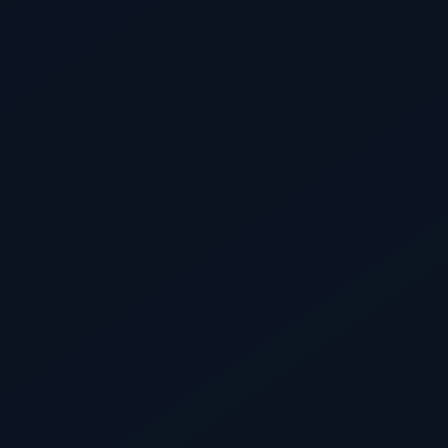
发布评论
暂时没有评论，来抢沙发吧~
关注我们