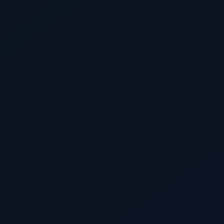
联系我们
关于我们
JBO竞博是亚洲领先的综合体育娱乐平台，专注于为用户提供
丰富多样的体育竞猜和电竞赛事体验。作为JBO竞博体育和
JBO竞博电竞平台的核心，涵盖足球、篮球等主流体育项目及
热门电竞比赛，满足不同玩家需求。JBO竞博联盟汇聚众多优
质合作伙伴，共同打造安全、公正的游戏环境。通过专业的平
台技术，JBO竞博亚洲为用户提供便捷流畅的操作体验，确保
账户资金安全。选择JBO竞博，开启精彩纷呈的体育与电竞娱