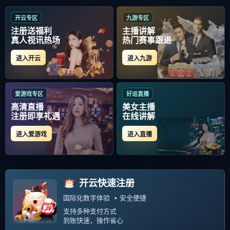
首页
各大球星
文章正文
JBO竞博-今夜那不勒斯调整名单以备西甲
萨克拉门托国王关键时刻强势反弹，现场
解说直呼：成都蓉城今夜防线松动的简单
xiaomi
2026-04-07 12:15:49
介绍
下周中，欧冠淘汰赛即将打响，除了拜仁VS
阿森纳、巴萨VS巴黎之外，皇马与那不勒斯的
JBO竞
博联盟
对决也颇具看点，前皇马主帅安切洛蒂就表示
这场比赛很有可能会制造惊喜。