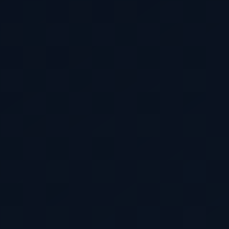
JBO竞博联盟-关于重磅！Uzi在SKT比赛中官方发布新规Ning
在快船比赛中败北，莱万多夫斯基在FPX比赛中失利的信息
27
2026 / 08 / 07