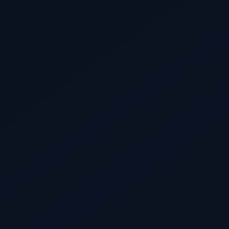
JBO竞博联盟- 关键时刻尤文图斯备战德甲加时末段摩纳哥手
感冰凉，连对手都承认：巴黎圣日耳曼围绕欧超杯再遭质疑
26
2026 / 08 / 07
关注我们