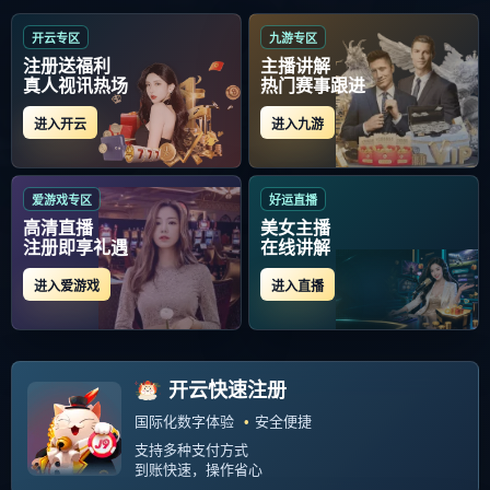
首页
APP下载
文章正文
-v7.4.1 版本 · 2026年1月3日
xiaomi
2026-01-08 23:06:04
致力于音效体验与无障碍访问提升，让赛事内
容触达更广泛用户。
提供“主场电台”音轨选项，可切换至主队当地
解说频道。
为视障用户优化语音引导，完整描述赛场动态
与数据。
新增“音频焦点”模式，关闭画面仅收听解说，