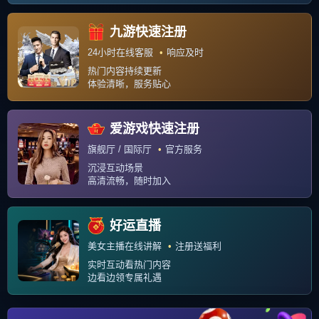
关注我们
联系我们
关于我们
JBO竞博是亚洲领先的综合体育娱乐平台，专注于为用户提供
丰富多样的体育竞猜和电竞赛事体验。作为JBO竞博体育和
JBO竞博电竞平台的核心，涵盖足球、篮球等主流体育项目及
热门电竞比赛，满足不同玩家需求。JBO竞博联盟汇聚众多优
质合作伙伴，共同打造安全、公正的游戏环境。通过专业的平
台技术，JBO竞博亚洲为用户提供便捷流畅的操作体验，确保