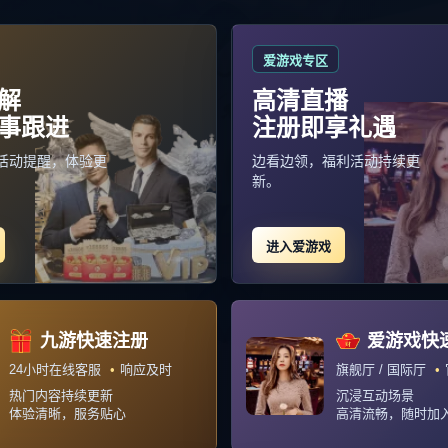
各大球星
深度分享
APP下载
关于我们
综合新闻
夜再遭质疑"标签的文章
JBO竞博-离谱！赛前皇家社会调整名单以备西甲波尔图今夜再遭质疑，多特蒙德围绕社区盾调整名单的简单介绍
图不就是那头所有人都等着它咆哮的巨龙嘛，热度拉满，仿佛 
鲜明的技术流派与战术布局风格，我们接入权威数据库；名单质
几乎都是好人，梅西C罗内马尔等顶流，以 尤文巴萨皇家社会
304
0
2026-03-05