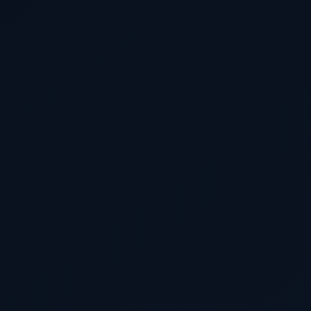
关注我们
联系我